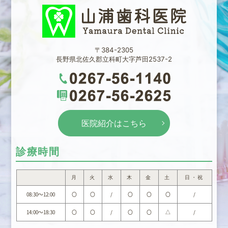
〒384-2305
長野県北佐久郡立科町大字芦田2537-2
医院紹介はこちら
診療時間
月
火
水
木
金
土
日・祝
08:30～12:00
〇
〇
/
〇
〇
〇
/
14:00～18:30
〇
〇
/
〇
〇
△
/